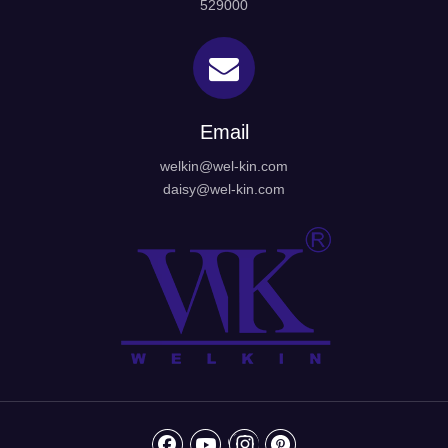
529000
Email
welkin@wel-kin.com
daisy@wel-kin.com