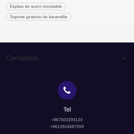
Espitas de acero inoxidable
Soporte giratorio de barandilla
Cerradura
Tel
+867503293123
+8613924687559